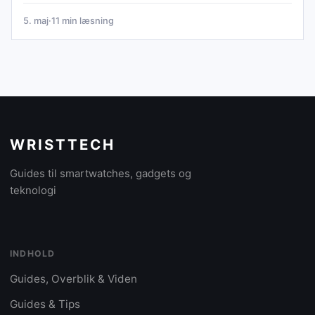
5. maj
·
11 min læsning
WRISTTECH
Guides til smartwatches, gadgets og
teknologi
INDHOLD
Guides, Overblik & Viden
Guides & Tips