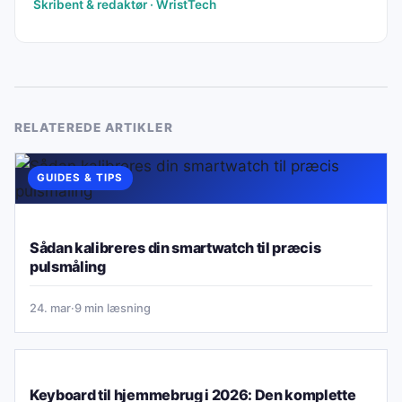
Skribent & redaktør · WristTech
RELATEREDE ARTIKLER
GUIDES & TIPS
Sådan kalibreres din smartwatch til præcis
pulsmåling
24. mar
·
9 min læsning
GUIDES & TIPS
Keyboard til hjemmebrug i 2026: Den komplette