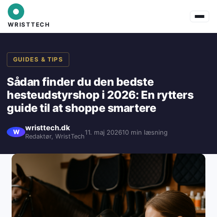
WRISTTECH
GUIDES & TIPS
Sådan finder du den bedste
hesteudstyrshop i 2026: En rytters
guide til at shoppe smartere
wristtech.dk
11. maj 2026
10 min læsning
W
Redaktør, WristTech