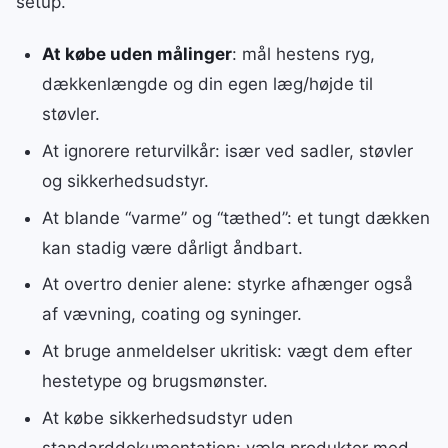
setup.
At købe uden målinger
: mål hestens ryg,
dækkenlængde og din egen læg/højde til
støvler.
At ignorere returvilkår: især ved sadler, støvler
og sikkerhedsudstyr.
At blande “varme” og “tæthed”: et tungt dækken
kan stadig være dårligt åndbart.
At overtro denier alene: styrke afhænger også
af vævning, coating og syninger.
At bruge anmeldelser ukritisk: vægt dem efter
hestetype og brugsmønster.
At købe sikkerhedsudstyr uden
standarddokumentation: vælg produkter med