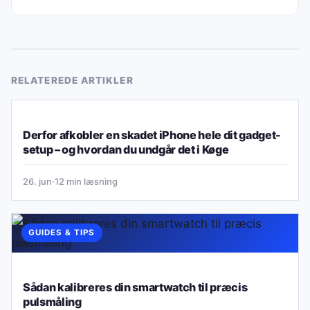
RELATEREDE ARTIKLER
GUIDES & TIPS
Derfor afkobler en skadet iPhone hele dit gadget-
setup – og hvordan du undgår det i Køge
26. jun
·
12 min læsning
GUIDES & TIPS
Sådan kalibreres din smartwatch til præcis
pulsmåling