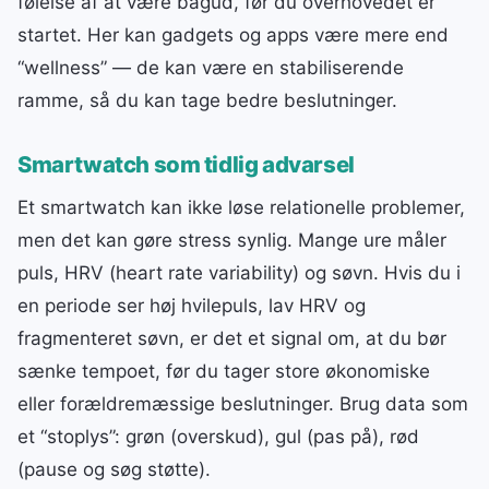
følelse af at være bagud, før du overhovedet er
startet. Her kan gadgets og apps være mere end
“wellness” — de kan være en stabiliserende
ramme, så du kan tage bedre beslutninger.
Smartwatch som tidlig advarsel
Et smartwatch kan ikke løse relationelle problemer,
men det kan gøre stress synlig. Mange ure måler
puls, HRV (heart rate variability) og søvn. Hvis du i
en periode ser høj hvilepuls, lav HRV og
fragmenteret søvn, er det et signal om, at du bør
sænke tempoet, før du tager store økonomiske
eller forældremæssige beslutninger. Brug data som
et “stoplys”: grøn (overskud), gul (pas på), rød
(pause og søg støtte).