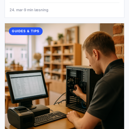
24. mar
·
9 min læsning
GUIDES & TIPS