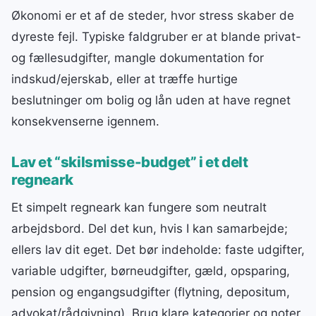
Økonomi er et af de steder, hvor stress skaber de
dyreste fejl. Typiske faldgruber er at blande privat-
og fællesudgifter, mangle dokumentation for
indskud/ejerskab, eller at træffe hurtige
beslutninger om bolig og lån uden at have regnet
konsekvenserne igennem.
Lav et “skilsmisse-budget” i et delt
regneark
Et simpelt regneark kan fungere som neutralt
arbejdsbord. Del det kun, hvis I kan samarbejde;
ellers lav dit eget. Det bør indeholde: faste udgifter,
variable udgifter, børneudgifter, gæld, opsparing,
pension og engangsudgifter (flytning, depositum,
advokat/rådgivning). Brug klare kategorier og noter,