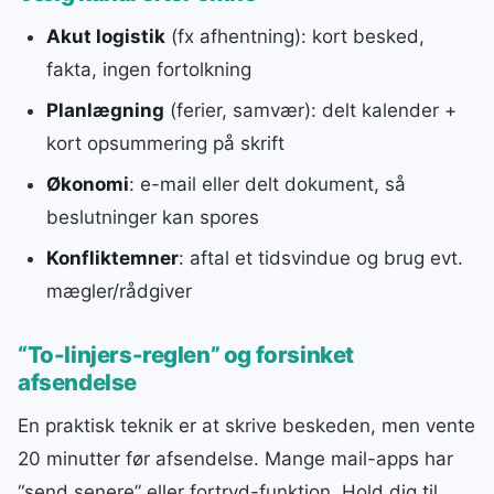
Akut logistik
(fx afhentning): kort besked,
fakta, ingen fortolkning
Planlægning
(ferier, samvær): delt kalender +
kort opsummering på skrift
Økonomi
: e-mail eller delt dokument, så
beslutninger kan spores
Konfliktemner
: aftal et tidsvindue og brug evt.
mægler/rådgiver
“To-linjers-reglen” og forsinket
afsendelse
En praktisk teknik er at skrive beskeden, men vente
20 minutter før afsendelse. Mange mail-apps har
“send senere” eller fortryd-funktion. Hold dig til