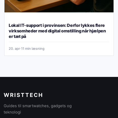
Lokal IT-support i provinsen: Derfor lykkes flere
virksomheder med digital omstilling når hjælpen
er tæt på
20. apr
·
11 min læsning
WRISTTECH
Guides til smartwatches, gadgets og
teknologi