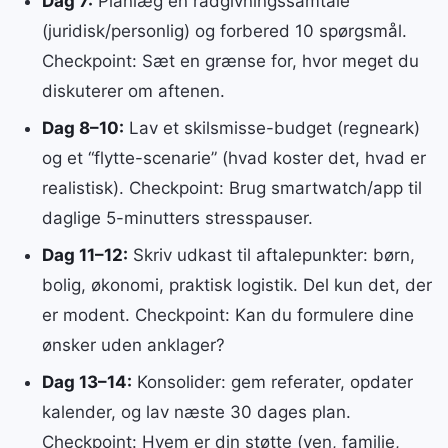
Dag 7:
Planlæg en rådgivningssamtale
(juridisk/personlig) og forbered 10 spørgsmål.
Checkpoint: Sæt en grænse for, hvor meget du
diskuterer om aftenen.
Dag 8–10:
Lav et skilsmisse-budget (regneark)
og et “flytte-scenarie” (hvad koster det, hvad er
realistisk). Checkpoint: Brug smartwatch/app til
daglige 5-minutters stresspauser.
Dag 11–12:
Skriv udkast til aftalepunkter: børn,
bolig, økonomi, praktisk logistik. Del kun det, der
er modent. Checkpoint: Kan du formulere dine
ønsker uden anklager?
Dag 13–14:
Konsolider: gem referater, opdater
kalender, og lav næste 30 dages plan.
Checkpoint: Hvem er din støtte (ven, familie,